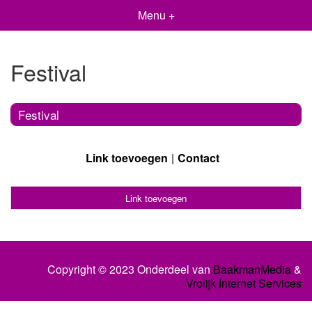
Menu +
Festival
Festival
Link toevoegen
Contact
Link toevoegen
Copyright © 2023 Onderdeel van
BaakmanMedia
&
Vrolijk Internet Services